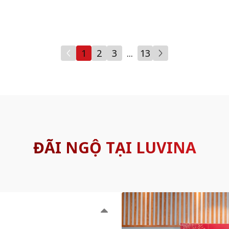
1
2
3
...
13
ĐÃI NGỘ TẠI LUVINA