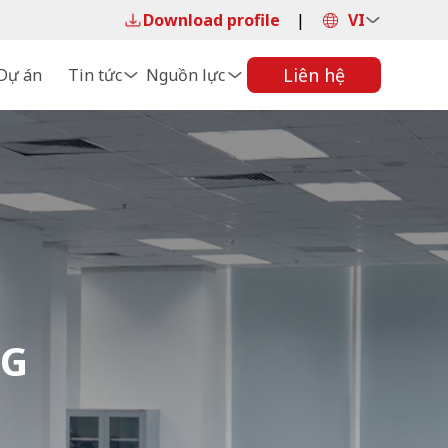
Download profile
|
VI
Liên hệ
Dự án
Tin tức
Nguồn lực
NG