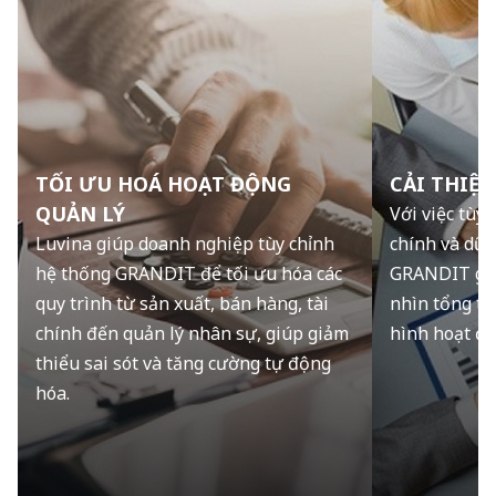
TỐI ƯU HOÁ HOẠT ĐỘNG
CẢI THIỆN
QUẢN LÝ
Với việc tùy 
Luvina giúp doanh nghiệp tùy chỉnh
chính và dữ 
hệ thống GRANDIT để tối ưu hóa các
GRANDIT giú
quy trình từ sản xuất, bán hàng, tài
nhìn tổng th
chính đến quản lý nhân sự, giúp giảm
hình hoạt độ
thiểu sai sót và tăng cường tự động
hóa.