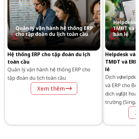
Hệ thống ERP cho tập đoàn du lịch
Helpdesk và 
toàn cầu
TMĐT và ERP 
lẻ
Quản lý vận hành hệ thống ERP cho
Dịch vụ helpde
tập đoàn du lịch toàn cầu
và ERP cho
Be
Xem thêm
dịch vụ đặt hoa
trường (Singap
X