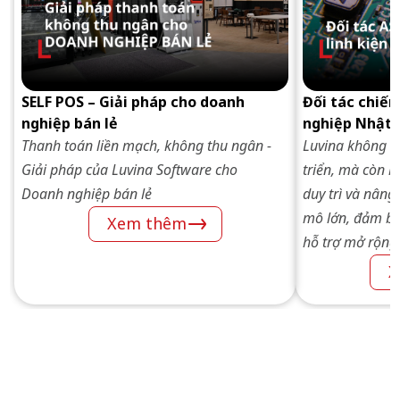
SELF POS – Giải pháp cho doanh
Đối tác chiến
nghiệp bán lẻ
nghiệp Nhật 
Thanh toán liền mạch, không thu ngân -
Luvina không ch
Giải pháp của Luvina Software cho
triển, mà còn là
Doanh nghiệp bán lẻ
duy trì và nâng
mô lớn, đảm bảo
Xem thêm
hỗ trợ mở rộng 
X