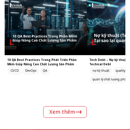
10 QA Best Practices Trong Phát Triển Phần
Tech Debt – Nợ kỹ thuật l
Mềm Giúp Nâng Cao Chất Lượng Sản Phẩm
Techical Debt
CI/CD
DevOps
QA
nợ kỹ thuật
quality as
quản lý chất lượng phần
Xem thêm