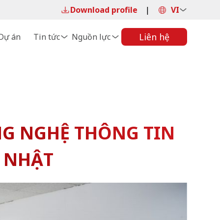
Download profile
|
VI
Liên hệ
Dự án
Tin tức
Nguồn lực
G NGHỆ THÔNG TIN
P NHẬT